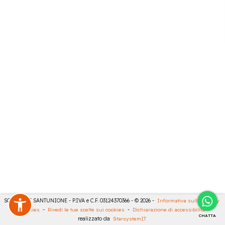
SONCINI E SANTUNIONE - P.IVA e C.F. 03124370366 - © 2026 -
Informativa sulla privacy
-
Cookies
-
Rivedi le tue scelte sui cookies
-
Dichiarazione di accessibilità
-
CHATTA
realizzato da
StarsystemIT