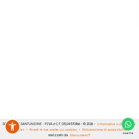
SONCINI E SANTUNIONE - P.IVA e C.F. 03124370366 - © 2026 -
Informativa sulla privacy
-
Cookies
-
Rivedi le tue scelte sui cookies
-
Dichiarazione di accessibilità
-
CHATTA
realizzato da
StarsystemIT