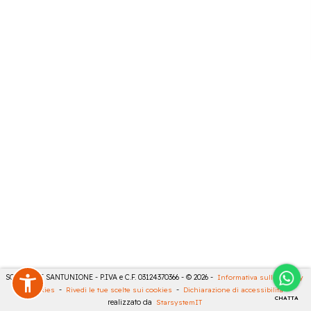
SONCINI E SANTUNIONE - P.IVA e C.F. 03124370366 - © 2026 -
Informativa sulla privacy
-
Cookies
-
Rivedi le tue scelte sui cookies
-
Dichiarazione di accessibilità
-
CHATTA
realizzato da
StarsystemIT