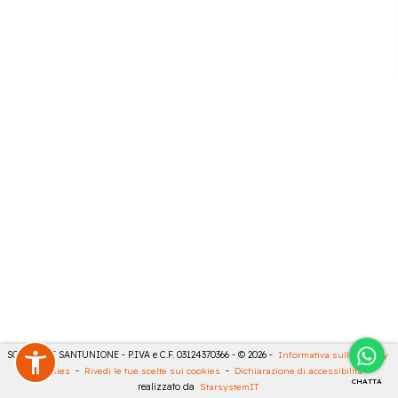
SONCINI E SANTUNIONE - P.IVA e C.F. 03124370366 - © 2026 -
Informativa sulla privacy
-
Cookies
-
Rivedi le tue scelte sui cookies
-
Dichiarazione di accessibilità
-
CHATTA
realizzato da
StarsystemIT