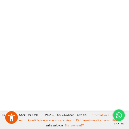
SONCINI E SANTUNIONE - P.IVA e C.F. 03124370366 - © 2026 -
Informativa sulla privacy
-
Cookies
-
Rivedi le tue scelte sui cookies
-
Dichiarazione di accessibilità
-
CHATTA
realizzato da
StarsystemIT