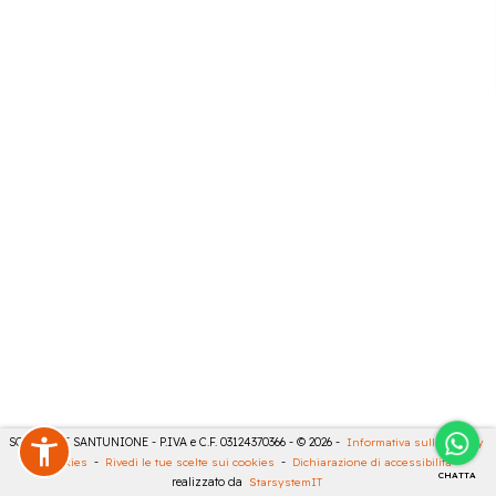
SONCINI E SANTUNIONE - P.IVA e C.F. 03124370366 - © 2026 -
Informativa sulla privacy
-
Cookies
-
Rivedi le tue scelte sui cookies
-
Dichiarazione di accessibilità
-
CHATTA
realizzato da
StarsystemIT