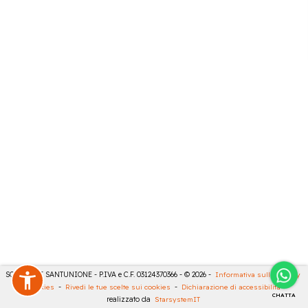
SONCINI E SANTUNIONE - P.IVA e C.F. 03124370366 - © 2026 -
Informativa sulla privacy
-
Cookies
-
Rivedi le tue scelte sui cookies
-
Dichiarazione di accessibilità
-
CHATTA
realizzato da
StarsystemIT