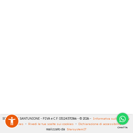
SONCINI E SANTUNIONE - P.IVA e C.F. 03124370366 - © 2026 -
Informativa sulla privacy
-
Cookies
-
Rivedi le tue scelte sui cookies
-
Dichiarazione di accessibilità
-
CHATTA
realizzato da
StarsystemIT