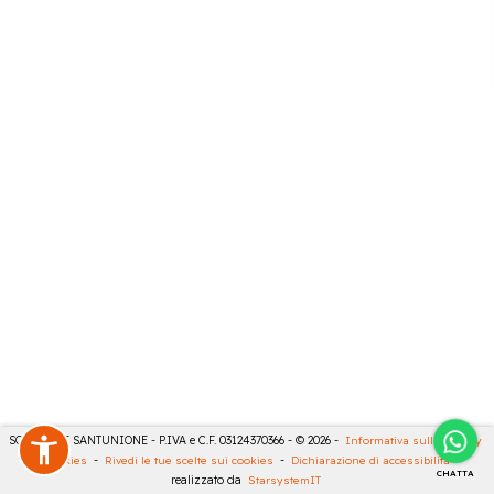
SONCINI E SANTUNIONE - P.IVA e C.F. 03124370366 - © 2026 -
Informativa sulla privacy
-
Cookies
-
Rivedi le tue scelte sui cookies
-
Dichiarazione di accessibilità
-
CHATTA
realizzato da
StarsystemIT