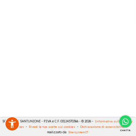
SONCINI E SANTUNIONE - P.IVA e C.F. 03124370366 - © 2026 -
Informativa sulla privacy
-
Cookies
-
Rivedi le tue scelte sui cookies
-
Dichiarazione di accessibilità
-
CHATTA
realizzato da
StarsystemIT