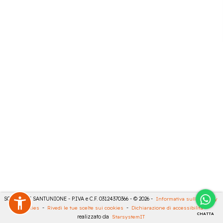
SONCINI E SANTUNIONE - P.IVA e C.F. 03124370366 - © 2026 -
Informativa sulla privacy
-
Cookies
-
Rivedi le tue scelte sui cookies
-
Dichiarazione di accessibilità
-
CHATTA
realizzato da
StarsystemIT