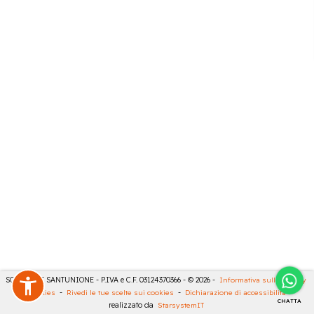
SONCINI E SANTUNIONE - P.IVA e C.F. 03124370366 - © 2026 -
Informativa sulla privacy
-
Cookies
-
Rivedi le tue scelte sui cookies
-
Dichiarazione di accessibilità
-
CHATTA
realizzato da
StarsystemIT