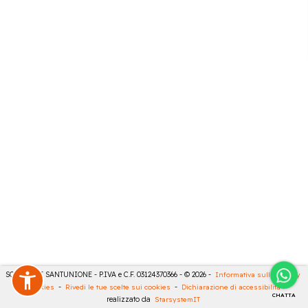
SONCINI E SANTUNIONE - P.IVA e C.F. 03124370366 - © 2026 -
Informativa sulla privacy
-
Cookies
-
Rivedi le tue scelte sui cookies
-
Dichiarazione di accessibilità
-
CHATTA
realizzato da
StarsystemIT