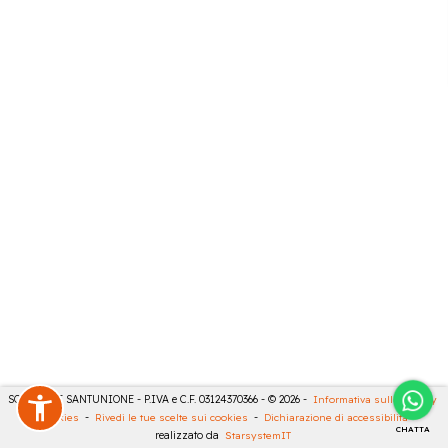
SONCINI E SANTUNIONE - P.IVA e C.F. 03124370366 - © 2026 -
Informativa sulla privacy
-
Cookies
-
Rivedi le tue scelte sui cookies
-
Dichiarazione di accessibilità
-
CHATTA
realizzato da
StarsystemIT