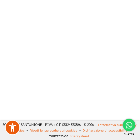
SONCINI E SANTUNIONE - P.IVA e C.F. 03124370366 - © 2026 -
Informativa sulla privacy
-
Cookies
-
Rivedi le tue scelte sui cookies
-
Dichiarazione di accessibilità
-
CHATTA
realizzato da
StarsystemIT