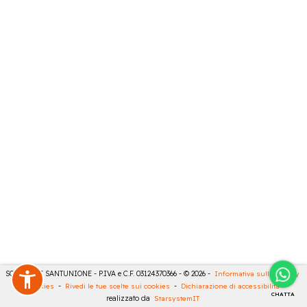
SONCINI E SANTUNIONE - P.IVA e C.F. 03124370366 - © 2026 -
Informativa sulla privacy
-
Cookies
-
Rivedi le tue scelte sui cookies
-
Dichiarazione di accessibilità
-
CHATTA
realizzato da
StarsystemIT