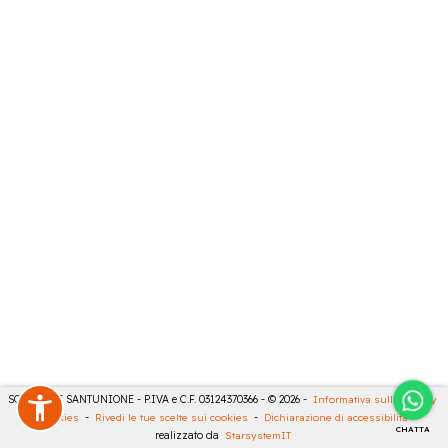
SONCINI E SANTUNIONE - P.IVA e C.F. 03124370366 - © 2026 -
Informativa sulla privacy
-
Cookies
-
Rivedi le tue scelte sui cookies
-
Dichiarazione di accessibilità
-
CHATTA
realizzato da
StarsystemIT