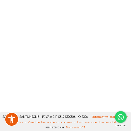
SONCINI E SANTUNIONE - P.IVA e C.F. 03124370366 - © 2026 -
Informativa sulla privacy
-
Cookies
-
Rivedi le tue scelte sui cookies
-
Dichiarazione di accessibilità
-
CHATTA
realizzato da
StarsystemIT