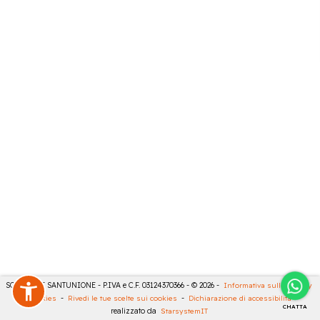
SONCINI E SANTUNIONE - P.IVA e C.F. 03124370366 - © 2026 -
Informativa sulla privacy
-
Cookies
-
Rivedi le tue scelte sui cookies
-
Dichiarazione di accessibilità
-
CHATTA
realizzato da
StarsystemIT