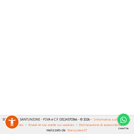
SONCINI E SANTUNIONE - P.IVA e C.F. 03124370366 - © 2026 -
Informativa sulla privacy
-
Cookies
-
Rivedi le tue scelte sui cookies
-
Dichiarazione di accessibilità
-
CHATTA
realizzato da
StarsystemIT