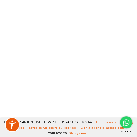
SONCINI E SANTUNIONE - P.IVA e C.F. 03124370366 - © 2026 -
Informativa sulla privacy
-
Cookies
-
Rivedi le tue scelte sui cookies
-
Dichiarazione di accessibilità
-
CHATTA
realizzato da
StarsystemIT