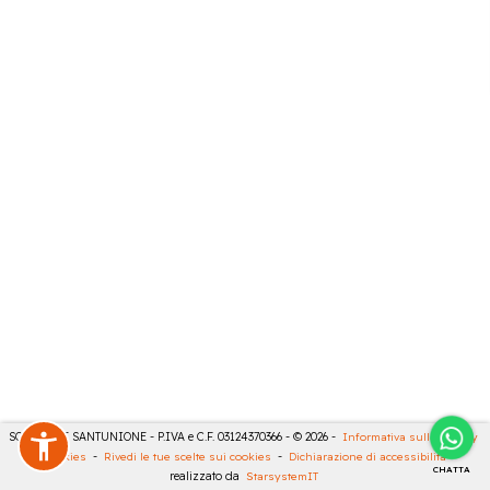
SONCINI E SANTUNIONE - P.IVA e C.F. 03124370366 - © 2026 -
Informativa sulla privacy
-
Cookies
-
Rivedi le tue scelte sui cookies
-
Dichiarazione di accessibilità
-
CHATTA
realizzato da
StarsystemIT