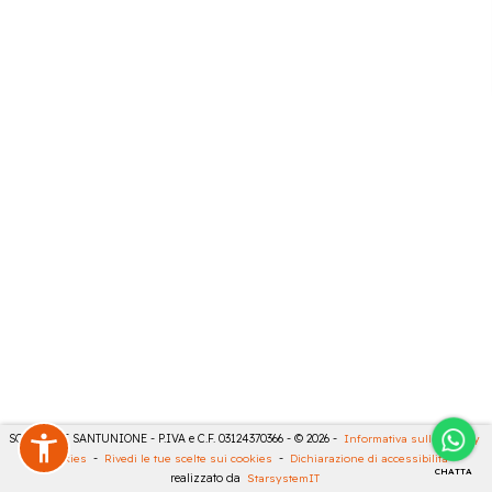
SONCINI E SANTUNIONE - P.IVA e C.F. 03124370366 - © 2026 -
Informativa sulla privacy
-
Cookies
-
Rivedi le tue scelte sui cookies
-
Dichiarazione di accessibilità
-
CHATTA
realizzato da
StarsystemIT