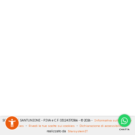
SONCINI E SANTUNIONE - P.IVA e C.F. 03124370366 - © 2026 -
Informativa sulla privacy
-
Cookies
-
Rivedi le tue scelte sui cookies
-
Dichiarazione di accessibilità
-
CHATTA
realizzato da
StarsystemIT