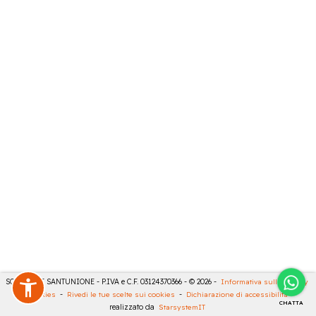
SONCINI E SANTUNIONE - P.IVA e C.F. 03124370366 - © 2026 -
Informativa sulla privacy
-
Cookies
-
Rivedi le tue scelte sui cookies
-
Dichiarazione di accessibilità
-
CHATTA
realizzato da
StarsystemIT