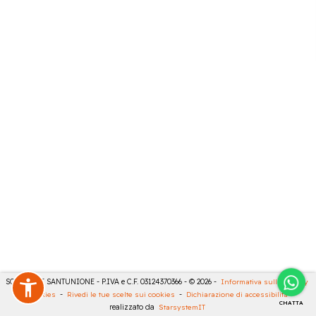
SONCINI E SANTUNIONE - P.IVA e C.F. 03124370366 - © 2026 -
Informativa sulla privacy
-
Cookies
-
Rivedi le tue scelte sui cookies
-
Dichiarazione di accessibilità
-
CHATTA
realizzato da
StarsystemIT