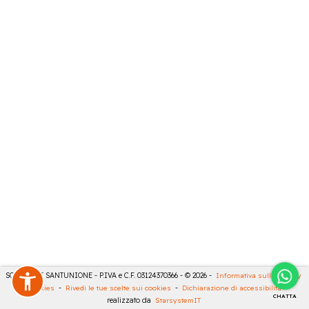
SONCINI E SANTUNIONE - P.IVA e C.F. 03124370366 - © 2026 -
Informativa sulla privacy
-
Cookies
-
Rivedi le tue scelte sui cookies
-
Dichiarazione di accessibilità
-
CHATTA
realizzato da
StarsystemIT