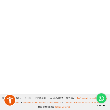
SONCINI E SANTUNIONE - P.IVA e C.F. 03124370366 - © 2026 -
Informativa sulla privacy
-
Cookies
-
Rivedi le tue scelte sui cookies
-
Dichiarazione di accessibilità
-
CHATTA
realizzato da
StarsystemIT