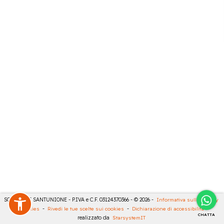
SONCINI E SANTUNIONE - P.IVA e C.F. 03124370366 - © 2026 -
Informativa sulla privacy
-
Cookies
-
Rivedi le tue scelte sui cookies
-
Dichiarazione di accessibilità
-
CHATTA
realizzato da
StarsystemIT