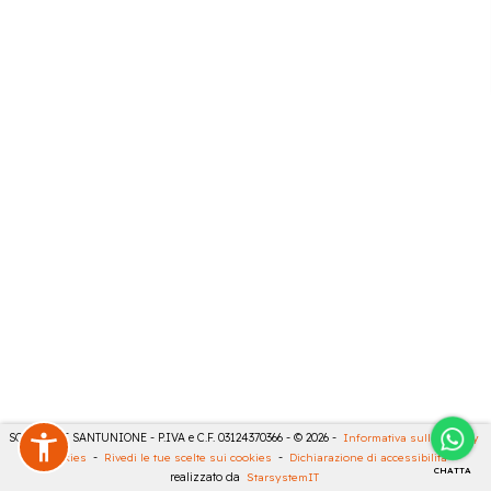
SONCINI E SANTUNIONE - P.IVA e C.F. 03124370366 - © 2026 -
Informativa sulla privacy
-
Cookies
-
Rivedi le tue scelte sui cookies
-
Dichiarazione di accessibilità
-
CHATTA
realizzato da
StarsystemIT