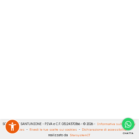
SONCINI E SANTUNIONE - P.IVA e C.F. 03124370366 - © 2026 -
Informativa sulla privacy
-
Cookies
-
Rivedi le tue scelte sui cookies
-
Dichiarazione di accessibilità
-
CHATTA
realizzato da
StarsystemIT